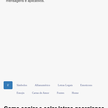
mensagens e aplicativos.
Ⴞ
Símbolos
Alfanumérico
Letras Legais
Emoticons
Emojis
Cartas de Amor
Fontes
Home