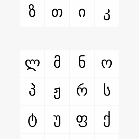
ზ
თ
ი
კ
ლ
მ
ნ
ო
პ
ჟ
რ
ს
ტ
უ
ფ
ქ