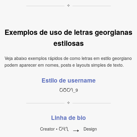
✧
Exemplos de uso de letras georgianas
estilosas
Veja abaixo exemplos rápidos de como letras em estilo georgiano
podem aparecer em nomes, posts e layouts simples de texto.
Estilo de username
ႠႣႠႤ_9
✧
Linha de bio
→
Creator • ႠႡႢ
Design