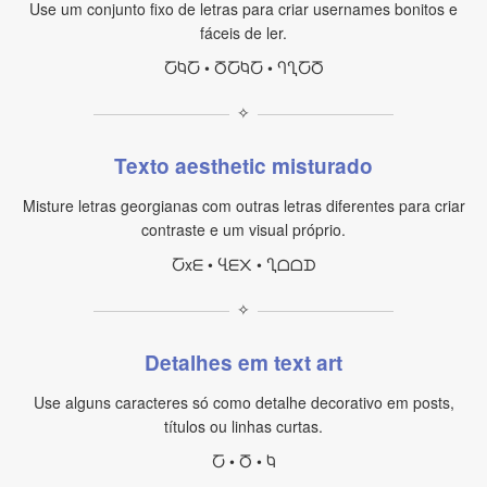
Use um conjunto fixo de letras para criar usernames bonitos e
fáceis de ler.
ႠႩႠ • ႣႠႩႠ • ႤႢႠႣ
✧
Texto aesthetic misturado
Misture letras georgianas com outras letras diferentes para criar
contraste e um visual próprio.
Ⴀxᗴ • Ⴁᗴ᙭ • Ⴂᗝᗝᗪ
✧
Detalhes em text art
Use alguns caracteres só como detalhe decorativo em posts,
títulos ou linhas curtas.
Ⴀ • Ⴃ • Ⴉ