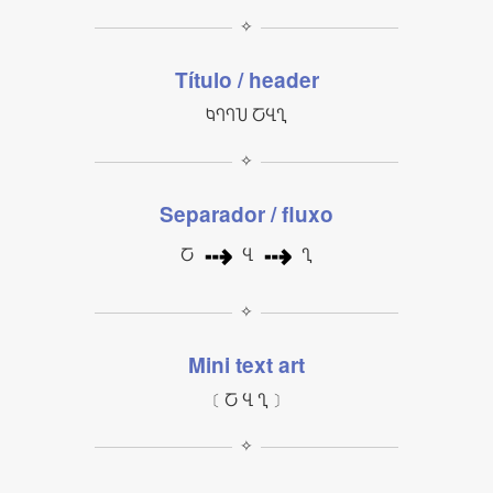
✧
Título / header
ႩႤႤႮ ႠႡႢ
✧
Separador / fluxo
⇢
⇢
Ⴀ
Ⴁ
Ⴂ
✧
Mini text art
〔 Ⴀ Ⴁ Ⴂ 〕
✧