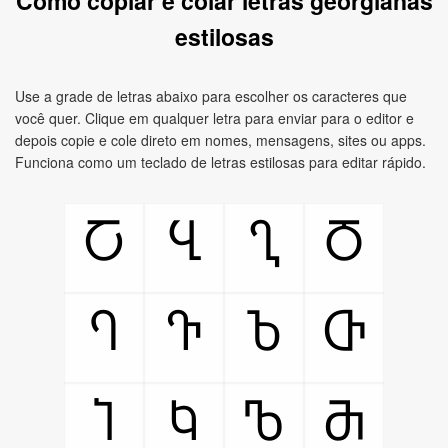
Como copiar e colar letras georgianas
estilosas
Use a grade de letras abaixo para escolher os caracteres que
você quer. Clique em qualquer letra para enviar para o editor e
depois copie e cole direto em nomes, mensagens, sites ou apps.
Funciona como um teclado de letras estilosas para editar rápido.
Ⴀ
Ⴁ
Ⴂ
Ⴃ
Ⴄ
Ⴅ
Ⴆ
Ⴇ
Ⴈ
Ⴉ
Ⴊ
Ⴋ