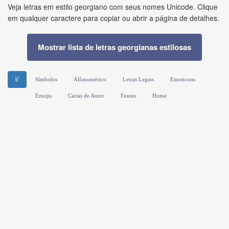
Veja letras em estilo georgiano com seus nomes Unicode. Clique
em qualquer caractere para copiar ou abrir a página de detalhes.
Mostrar lista de letras georgianas estilosas
Ⴞ
Símbolos
Alfanumérico
Letras Legais
Emoticons
Emojis
Cartas de Amor
Fontes
Home