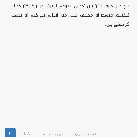
پیج میں صرف لیٹرز ہیں (کوئی ایموجی نہیں)، اور ہر کریکٹر کو آپ
ٹیکسٹ، میسجز اور مختلف ایپس میں آسانی سے کپی اور پیسٹ
کر سکتے ہیں۔
ٹھنڈے حروف
حروفِ عددی
علامات
Ⴞ