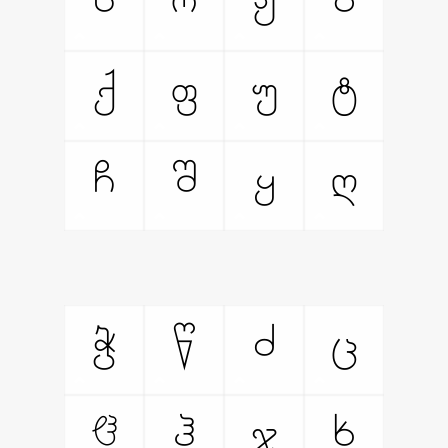
ს
რ
ჟ
პ
ქ
ფ
უ
ტ
ჩ
შ
ყ
ღ
ჭ
წ
ძ
ც
ჱ
ჰ
ჯ
ხ