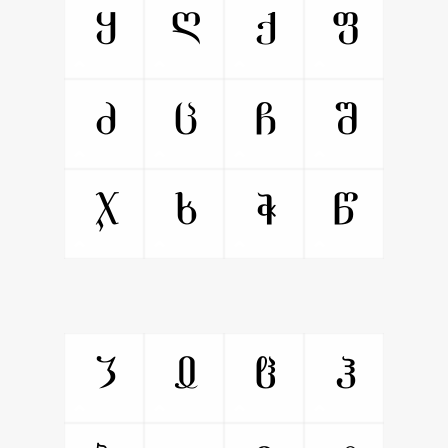
Ⴗ
Ⴖ
Ⴕ
Ⴔ
Ⴛ
Ⴚ
Ⴙ
Ⴘ
Ⴟ
Ⴞ
Ⴝ
Ⴜ
Ⴣ
Ⴢ
Ⴡ
Ⴠ