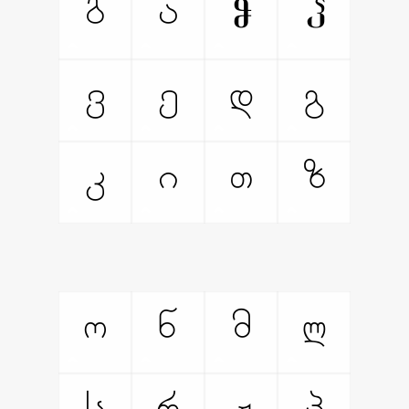
ბ
ა
Ⴥ
Ⴤ
ვ
ე
დ
გ
კ
ი
თ
ზ
ო
ნ
მ
ლ