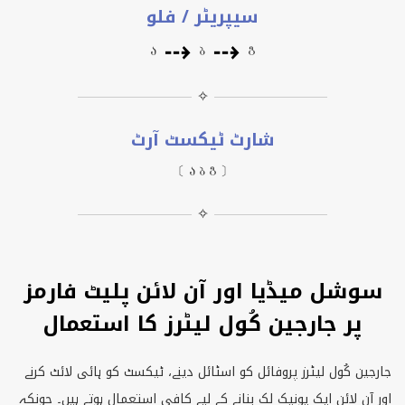
سیپریٹر / فلو
⇢
⇢
Ⴀ
Ⴁ
Ⴂ
✧
شارٹ ٹیکسٹ آرٹ
〔 Ⴀ Ⴁ Ⴂ 〕
✧
سوشل میڈیا اور آن لائن پلیٹ فارمز
پر جارجین کُول لیٹرز کا استعمال
جارجین کُول لیٹرز پروفائل کو اسٹائل دینے، ٹیکسٹ کو ہائی لائٹ کرنے
اور آن لائن ایک یونیک لک بنانے کے لیے کافی استعمال ہوتے ہیں۔ چونکہ