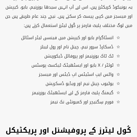
یہ یونیکوڈ کریکٹرز ہیں، اس لیے آپ انہیں سیدھا یوزرنیم، بایو، کیپشن
اور میسجز میں کپی پیسٹ کر سکتے ہیں۔ نیچے چند عام طریقے ہیں جن
میں لوگ مختلف پلیٹ فارمز پر کُول لیٹرز استعمال کرتے ہیں:
انسٹاگرام بایو اور کیپشن میں فینسی لیٹر اسٹائل
ڈسکارڈ سرور نیم، چینل نام اور رول لیبلز
ٹک ٹاک یوزرنیمز اور پروفائل ڈیکوریشن
ٹوئٹر /
X
بایو اور ایسٹھیٹک ٹیکسٹ پوسٹس
واٹس ایپ اسٹیٹس اپ ڈیٹس اور میسجز
یوٹیوب چینل نیم اور ویڈیو ڈسکرپشن
گیمنگ پلیٹ فارمز کے لیے ایسٹھیٹک یوزرنیمز
فورم سِگنیچر اور کمیونٹی نک نیمز
کُول لیٹرز کے پروفیشنل اور پریکٹیکل