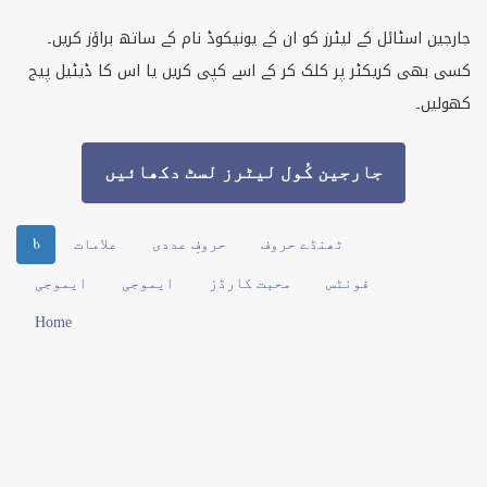
جارجین اسٹائل کے لیٹرز کو ان کے یونیکوڈ نام کے ساتھ براؤز کریں۔
کسی بھی کریکٹر پر کلک کر کے اسے کپی کریں یا اس کا ڈیٹیل پیج
کھولیں۔
جارجین کُول لیٹرز لسٹ دکھائیں
ٹھنڈے حروف
حروفِ عددی
علامات
Ⴞ
فونٹس
محبت کارڈز
ایموجی
ایموجی
Home