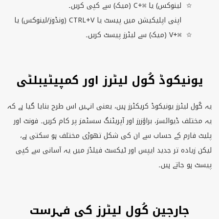
لینوکس) یا ⌘+
C
(میک) سے کپی کریں۔
اپنی اپلیکیشن میں پیسٹ یا
CTRL+V
(ونڈوز/لینوکس) یا
⌘+
V
(میک) سے لیٹرز پیسٹ کریں۔
یونیکوڈ کُول لیٹرز اور کمپیٹیبلٹی
یہ کُول لیٹرز یونیکوڈ کریکٹرز ہیں، یعنی انہیں اس طرح بنایا گیا ہے کہ
یہ مختلف ڈیوائسز، براؤزرز اور آپریٹنگ سسٹمز پر کام کریں۔ فونٹ اور
پلیٹ فارم کے حساب سے ان کی شکل تھوڑی مختلف ہو سکتی ہے،
لیکن زیادہ تر جدید ایپس اور ٹیکسٹ فیلڈز میں یہ آسانی سے کپی
پیسٹ ہو جاتے ہیں۔
جارجین کُول لیٹرز کی فہرست