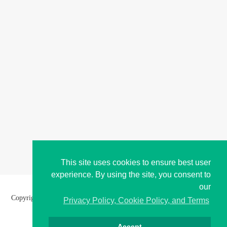
This site uses cookies to ensure best user
experience. By using the site, you consent to
our
Copyright © i2Symbol 2011-2026,
Sciweavers LLC
, USA.
194
Privacy Policy, Cookie Policy, and Terms
Accept