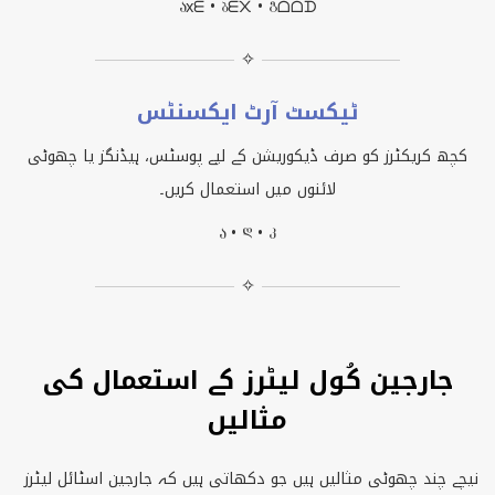
Ⴀxᗴ • Ⴁᗴ᙭ • Ⴂᗝᗝᗪ
✧
ٹیکسٹ آرٹ ایکسنٹس
کچھ کریکٹرز کو صرف ڈیکوریشن کے لیے پوسٹس، ہیڈنگز یا چھوٹی
لائنوں میں استعمال کریں۔
Ⴀ • Ⴃ • Ⴉ
✧
جارجین کُول لیٹرز کے استعمال کی
مثالیں
نیچے چند چھوٹی مثالیں ہیں جو دکھاتی ہیں کہ جارجین اسٹائل لیٹرز