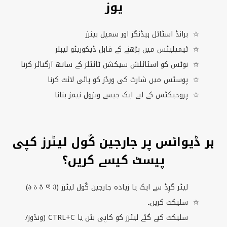
یوز
برانڈ اسٹائل ہیڈنگز اور سمپل بینرز
ٹیمپلیٹس میں پڑھنے کے قابل ڈیکوریٹو لیبلز
نوٹس کو اسٹائلش سیکشن ٹائٹلز کے ساتھ آرگنائز کرنا
پوسٹس میں شارٹ کی ورڈز کو ہائی لائٹ کرنا
پروجیکٹس کے لیے ایک جیسے ویزول نیمز بنانا
ہر ڈیوائس پر جارجین کُول لیٹرز کپی
پیسٹ کیسے کریں؟
لیٹر گرِڈ سے ایک یا زیادہ جارجین کُول لیٹرز (Ⴀ Ⴁ Ⴂ Ⴃ Ⴄ)
سلیکٹ کریں۔
سلیکٹ کیے گئے لیٹرز کو کاپی بٹن یا
CTRL+C
(ونڈوز/