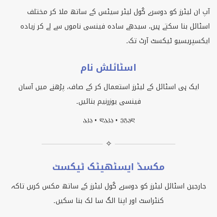
آپ ان لیٹرز کو دوسرے کُول لیٹر سیٹس کے ساتھ ملا کر مختلف
اسٹائل بنا سکتے ہیں، سیدھے سادہ فینسی ناموں سے لے کر زیادہ
ایکسپریسیو ٹیکسٹ آرٹ تک۔
اسٹائلش نام
ایک ہی اسٹائل کے لیٹرز استعمال کر کے صاف، پڑھنے میں آسان
فینسی یوزرنیم بنائیں۔
ႠႩႠ • ႣႠႩႠ • ႤႢႠႣ
✧
مکسڈ ایسٹھیٹک ٹیکسٹ
جارجین اسٹائل لیٹرز کو دوسرے کُول لیٹرز کے ساتھ مکس کریں تاکہ
کنٹراسٹ اور اپنا الگ سا لک بنا سکیں۔