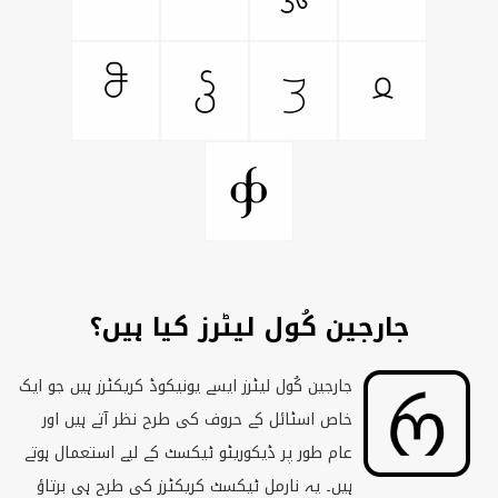
ჵ
ჴ
ჳ
ჲ
ჶ
جارجین کُول لیٹرز کیا ہیں؟
جارجین کُول لیٹرز ایسے یونیکوڈ کریکٹرز ہیں جو ایک
خاص اسٹائل کے حروف کی طرح نظر آتے ہیں اور
عام طور پر ڈیکوریٹو ٹیکسٹ کے لیے استعمال ہوتے
ہیں۔ یہ نارمل ٹیکسٹ کریکٹرز کی طرح ہی برتاؤ