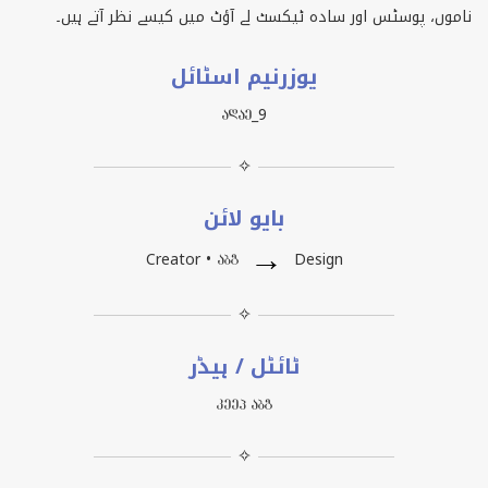
ناموں، پوسٹس اور سادہ ٹیکسٹ لے آؤٹ میں کیسے نظر آتے ہیں۔
یوزرنیم اسٹائل
ႠႣႠႤ_9
✧
بایو لائن
→
Creator • ႠႡႢ
Design
✧
ٹائٹل / ہیڈر
ႩႤႤႮ ႠႡႢ
✧