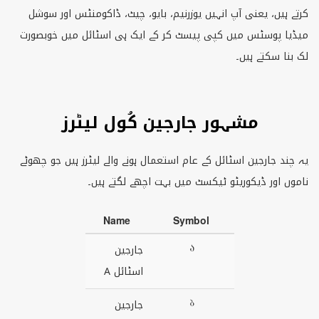
کرتے ہیں، یعنی آپ انہیں یوزرنیم، بایو، چیٹ، ڈاکومنٹس اور سوشل
میڈیا پوسٹس میں کپی پیسٹ کر کے ایک ہی اسٹائل میں خوبصورت
لک بنا سکتے ہیں۔
مشہور جارجین کُول لیٹرز
یہ چند جارجین اسٹائل کے عام استعمال ہونے والے لیٹرز ہیں جو چھوٹے
ناموں اور ڈیکوریٹو ٹیکسٹ میں بہت اچھے لگتے ہیں۔
Name
Symbol
Ⴀ
جارجین
اسٹائل A
Ⴁ
جارجین