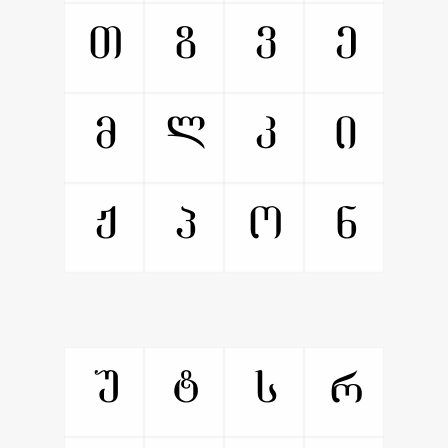
Ⴇ
Ⴆ
Ⴅ
Ⴄ
Ⴋ
Ⴊ
Ⴉ
Ⴈ
Ⴏ
Ⴎ
Ⴍ
Ⴌ
Ⴓ
Ⴒ
Ⴑ
Ⴐ