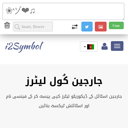
i2Symbol
Toggle
navigation
جارجین کُول لیٹرز
جارجین اسٹائل کے ڈیکوریٹو لیٹرز کپی پیسٹ کر کے فینسی نام
اور اسٹائلش ٹیکسٹ بنائیں