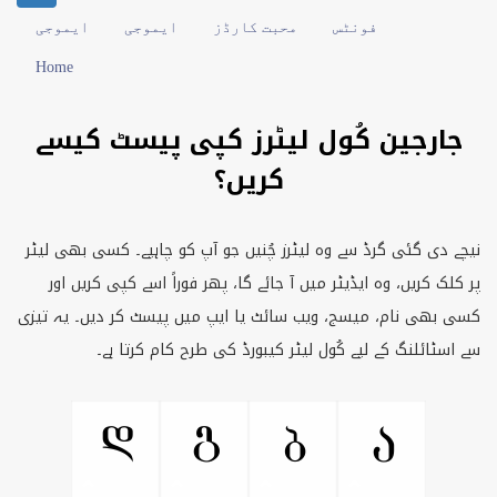
فونٹس
محبت کارڈز
ایموجی
ایموجی
Home
جارجین کُول لیٹرز کپی پیسٹ کیسے
کریں؟
نیچے دی گئی گرڈ سے وہ لیٹرز چُنیں جو آپ کو چاہیے۔ کسی بھی لیٹر
پر کلک کریں، وہ ایڈیٹر میں آ جائے گا، پھر فوراً اسے کپی کریں اور
کسی بھی نام، میسج، ویب سائٹ یا ایپ میں پیسٹ کر دیں۔ یہ تیزی
سے اسٹائلنگ کے لیے کُول لیٹر کیبورڈ کی طرح کام کرتا ہے۔
Ⴃ
Ⴂ
Ⴁ
Ⴀ