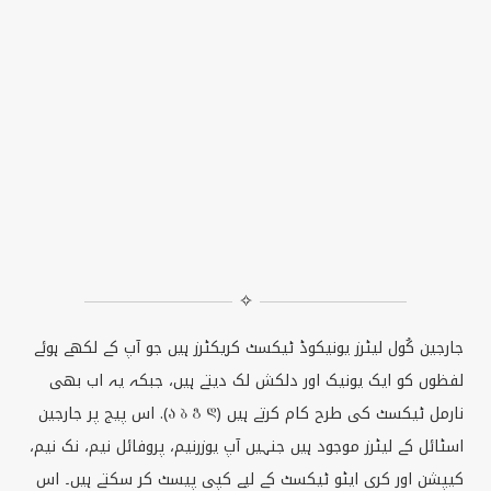
✧
جارجین کُول لیٹرز یونیکوڈ ٹیکسٹ کریکٹرز ہیں جو آپ کے لکھے ہوئے
لفظوں کو ایک یونیک اور دلکش لک دیتے ہیں، جبکہ یہ اب بھی
نارمل ٹیکسٹ کی طرح کام کرتے ہیں (Ⴀ Ⴁ Ⴂ Ⴃ). اس پیج پر جارجین
اسٹائل کے لیٹرز موجود ہیں جنہیں آپ یوزرنیم، پروفائل نیم، نک نیم،
کیپشن اور کری ایٹو ٹیکسٹ کے لیے کپی پیسٹ کر سکتے ہیں۔ اس