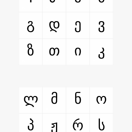
გ
დ
ე
ვ
ზ
თ
ი
კ
ლ
მ
ნ
ო
პ
ჟ
რ
ს