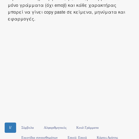
μόνο γράμματα (όχι emoji) και κάθε χαρακτήρας
μπορεί να γίνει copy paste σε κείμενα, μηνύματα και
εφαρμογές.
Ⴞ
Σύμβολα
Αλφαριθμητικός
Κουλ Γράμματα
Εικονίδια συναισθημάτων
Emoji: Emoji
Κάρτες Αγάπης