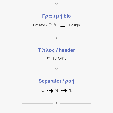
✧
Γραμμή bio
→
Creator • ႠႡႢ
Design
✧
Τίτλος / header
ႩႤႤႮ ႠႡႢ
✧
Separator / ροή
⇢
⇢
Ⴀ
Ⴁ
Ⴂ
✧