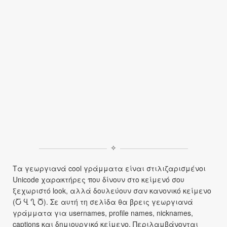
✧
Τα γεωργιανά cool γράμματα είναι στιλιζαρισμένοι
Unicode χαρακτήρες που δίνουν στο κείμενό σου
ξεχωριστό look, αλλά δουλεύουν σαν κανονικό κείμενο
(Ⴀ Ⴁ Ⴂ Ⴃ). Σε αυτή τη σελίδα θα βρεις γεωργιανά
γράμματα για usernames, profile names, nicknames,
captions και δημιουργικό κείμενο. Περιλαμβάνονται