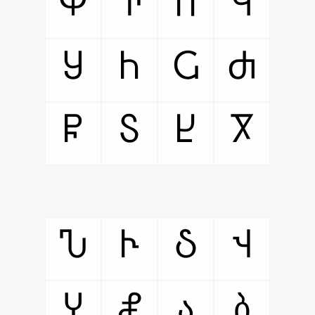
Ⴔ
Ⴕ
Ⴖ
Ⴗ
Ⴘ
Ⴙ
Ⴚ
Ⴛ
Ⴜ
Ⴝ
Ⴞ
Ⴟ
Ⴠ
Ⴡ
Ⴢ
Ⴣ
Ⴤ
Ⴥ
ა
ბ