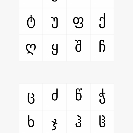
ტ
უ
ფ
ქ
ღ
ყ
შ
ჩ
ც
ძ
წ
ჭ
ხ
ჯ
ჰ
ჱ