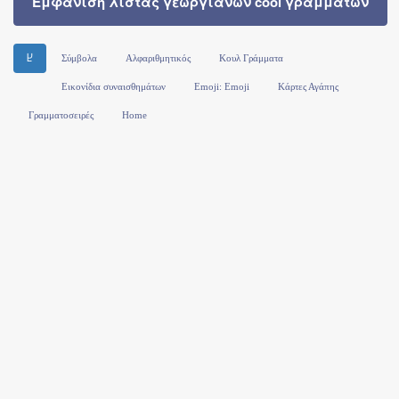
Εμφάνιση λίστας γεωργιανών cool γραμμάτων
Ⴞ
Σύμβολα
Αλφαριθμητικός
Κουλ Γράμματα
Εικονίδια συναισθημάτων
Emoji: Emoji
Κάρτες Αγάπης
Γραμματοσειρές
Home