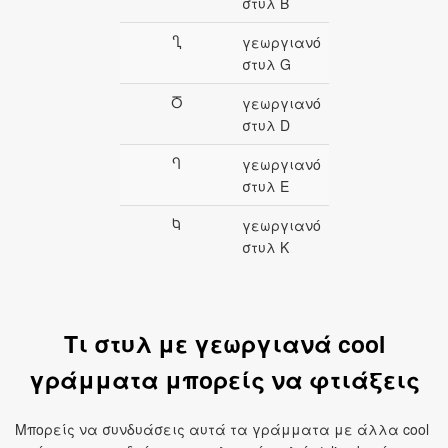
στυλ B
Ⴂ
γεωργιανό
στυλ G
Ⴃ
γεωργιανό
στυλ D
Ⴄ
γεωργιανό
στυλ E
Ⴉ
γεωργιανό
στυλ K
Τι στυλ με γεωργιανά cool
γράμματα μπορείς να φτιάξεις
Μπορείς να συνδυάσεις αυτά τα γράμματα με άλλα cool