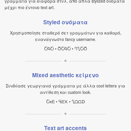
γράμματα για διάφορα στυλ, από απλά stylized ονόματα
μέχρι πιο έντονο text art.
Styled ονόματα
Χρησιμοποίησε σταθερό σετ γραμμάτων για καθαρό,
ευανάγνωστο fancy username.
ႠႩႠ • ႣႠႩႠ • ႤႢႠႣ
✧
Mixed aesthetic κείμενο
Συνδύασε γεωργιανά γράμματα με άλλα cool letters για
αντίθεση και custom look.
Ⴀxᗴ • Ⴁᗴ᙭ • Ⴂᗝᗝᗪ
✧
Text art accents