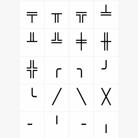
╤
╥
╦
╧
╨
╩
╪
╫
╬
╭
╮
╯
╰
╱
╲
╳
╴
╵
╶
╷