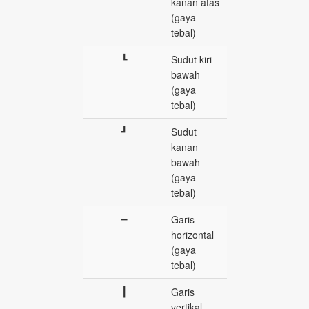
kanan atas
(gaya
tebal)
┗
Sudut kiri
bawah
(gaya
tebal)
┛
Sudut
kanan
bawah
(gaya
tebal)
━
Garis
horizontal
(gaya
tebal)
┃
Garis
vertikal