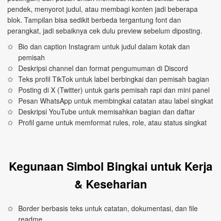
pendek, menyorot judul, atau membagi konten jadi beberapa
blok. Tampilan bisa sedikit berbeda tergantung font dan
perangkat, jadi sebaiknya cek dulu preview sebelum diposting.
Bio dan caption Instagram untuk judul dalam kotak dan
pemisah
Deskripsi channel dan format pengumuman di Discord
Teks profil TikTok untuk label berbingkai dan pemisah bagian
Posting di X (Twitter) untuk garis pemisah rapi dan mini panel
Pesan WhatsApp untuk membingkai catatan atau label singkat
Deskripsi YouTube untuk memisahkan bagian dan daftar
Profil game untuk memformat rules, role, atau status singkat
Kegunaan Simbol Bingkai untuk Kerja
& Keseharian
Border berbasis teks untuk catatan, dokumentasi, dan file
readme