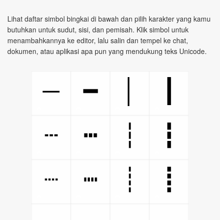
Lihat daftar simbol bingkai di bawah dan pilih karakter yang kamu
butuhkan untuk sudut, sisi, dan pemisah. Klik simbol untuk
menambahkannya ke editor, lalu salin dan tempel ke chat,
dokumen, atau aplikasi apa pun yang mendukung teks Unicode.
─
│
━
┃
┄
┅
┆
┇
┈
┉
┊
┋