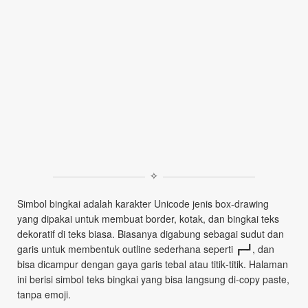
✧
Simbol bingkai adalah karakter Unicode jenis box-drawing
yang dipakai untuk membuat border, kotak, dan bingkai teks
dekoratif di teks biasa. Biasanya digabung sebagai sudut dan
garis untuk membentuk outline sederhana seperti ┏━┛, dan
bisa dicampur dengan gaya garis tebal atau titik‑titik. Halaman
ini berisi simbol teks bingkai yang bisa langsung di‑copy paste,
tanpa emoji.