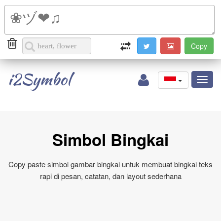
i2Symbol
Toggl
naviga
Simbol Bingkai
Copy paste simbol gambar bingkai untuk membuat bingkai teks
rapi di pesan, catatan, dan layout sederhana