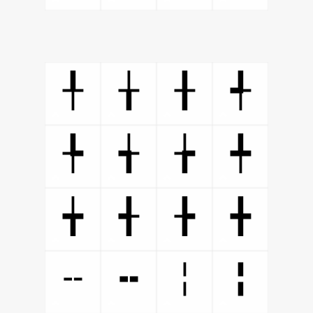
╀
╁
╂
╃
╄
╅
╆
╇
╈
╉
╊
╋
╌
╍
╎
╏