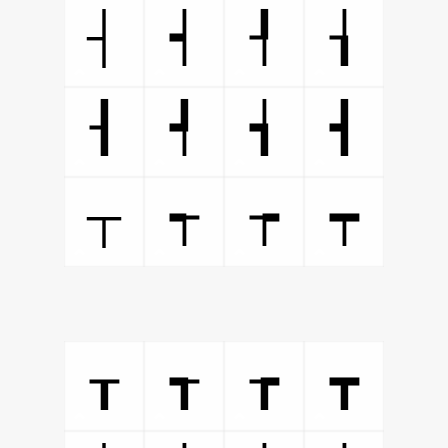
┤
┥
┦
┧
┨
┩
┪
┫
┬
┭
┮
┯
┰
┱
┲
┳