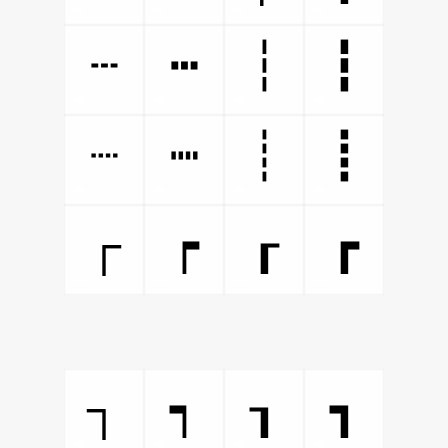
┄
┅
┆
┇
┈
┉
┊
┋
┌
┍
┎
┏
┐
┑
┒
┓