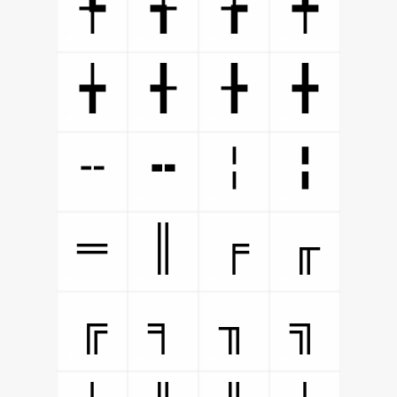
╄
╅
╆
╇
╈
╉
╊
╋
╌
╍
╎
╏
═
║
╒
╓
╔
╕
╖
╗