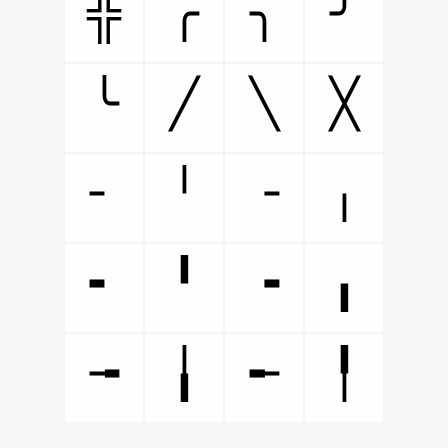
╬
╭
╮
╯
╰
╱
╲
╳
╴
╵
╶
╷
╸
╹
╺
╻
╼
╽
╾
╿