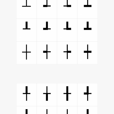
┴
┵
┶
┷
┸
┹
┺
┻
┼
┽
┾
┿
╀
╁
╂
╃