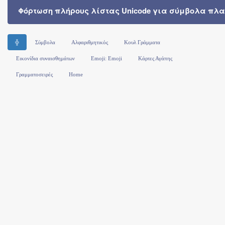
Φόρτωση πλήρους λίστας Unicode για σύμβολα πλα
╬
Σύμβολα
Αλφαριθμητικός
Κουλ Γράμματα
Εικονίδια συναισθημάτων
Emoji: Emoji
Κάρτες Αγάπης
Γραμματοσειρές
Home