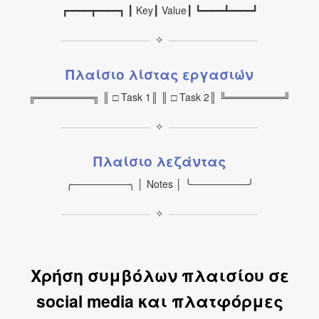
┏━━━━┳━━━━┓ ┃ Key┃ Value┃ ┗━━━━┻━━━━┛
✧
Πλαίσιο λίστας εργασιών
╔════════╗ ║ □ Task 1║ ║ □ Task 2║ ╚════════╝
✧
Πλαίσιο λεζάντας
╭────────╮ │ Notes │ ╰────────╯
✧
Χρήση συμβόλων πλαισίου σε
social media και πλατφόρμες