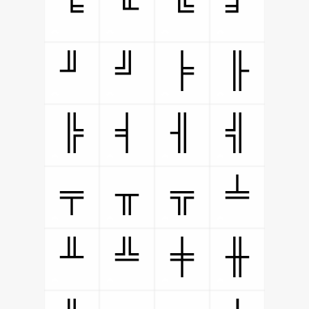
╘
╙
╚
╛
╜
╝
╞
╟
╠
╡
╢
╣
╤
╥
╦
╧
╨
╩
╪
╫