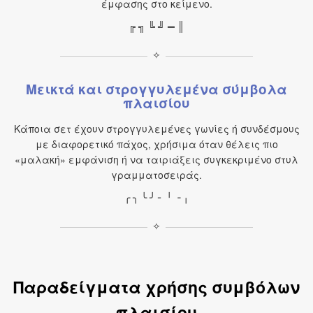
έμφασης στο κείμενο.
╔ ╗ ╚ ╝ ═ ║
✧
Μεικτά και στρογγυλεμένα σύμβολα
πλαισίου
Κάποια σετ έχουν στρογγυλεμένες γωνίες ή συνδέσμους
με διαφορετικό πάχος, χρήσιμα όταν θέλεις πιο
«μαλακή» εμφάνιση ή να ταιριάξεις συγκεκριμένο στυλ
γραμματοσειράς.
╭ ╮ ╰ ╯ ╴ ╵ ╶ ╷
✧
Παραδείγματα χρήσης συμβόλων
πλαισίου