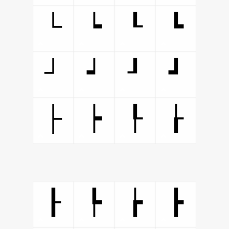
└
┕
┖
┗
┘
┙
┚
┛
├
┝
┞
┟
┠
┡
┢
┣