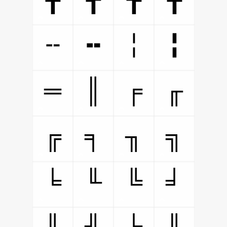
╌
╍
╎
╏
═
║
╒
╓
╔
╕
╖
╗
╘
╙
╚
╛