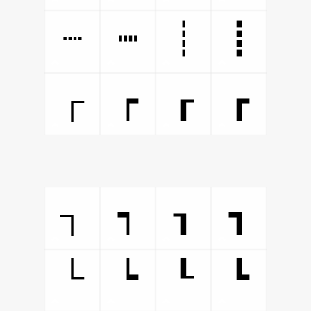
┈
┉
┊
┋
┌
┍
┎
┏
┐
┑
┒
┓
└
┕
┖
┗