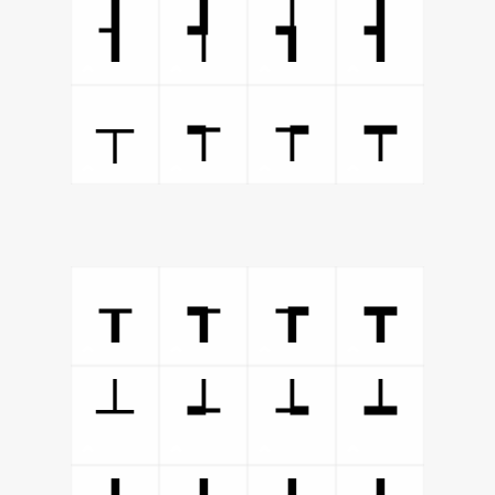
┨
┩
┪
┫
┬
┭
┮
┯
┰
┱
┲
┳
┴
┵
┶
┷