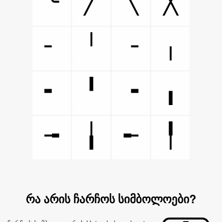
╰
╱
╲
╳
╴
╵
╶
╷
╸
╹
╺
╻
╼
╽
╾
╿
რა არის ჩარჩოს სიმბოლოები?