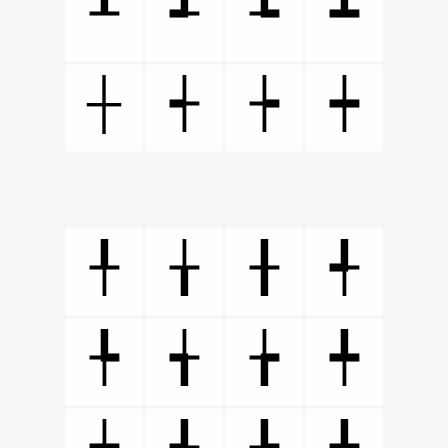
┸
┹
┺
┻
┼
┽
┾
┿
╀
╁
╂
╃
╄
╅
╆
╇
╈
╉
╊
╋