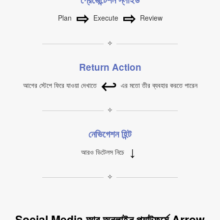
⇨
⇨
Plan
Execute
Review
✧
Return Action
↩
আগের স্টেপে ফিরে যাওয়া দেখাতে
এর মতো তীর ব্যবহার করতে পারেন
✧
নেভিগেশন হিন্ট
↓
আরও ডিটেলস নিচে
✧
Social Media আর অনলাইন প্ল্যাটফর্মে Arrow