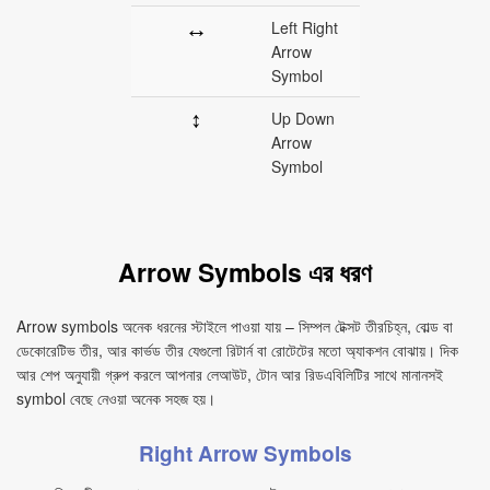
↔
Left Right
Arrow
Symbol
↕
Up Down
Arrow
Symbol
Arrow Symbols এর ধরণ
Arrow symbols অনেক ধরনের স্টাইলে পাওয়া যায় – সিম্পল টেক্সট তীরচিহ্ন, বোল্ড বা
ডেকোরেটিভ তীর, আর কার্ভড তীর যেগুলো রিটার্ন বা রোটেটের মতো অ্যাকশন বোঝায়। দিক
আর শেপ অনুযায়ী গ্রুপ করলে আপনার লেআউট, টোন আর রিডএবিলিটির সাথে মানানসই
symbol বেছে নেওয়া অনেক সহজ হয়।
Right Arrow Symbols