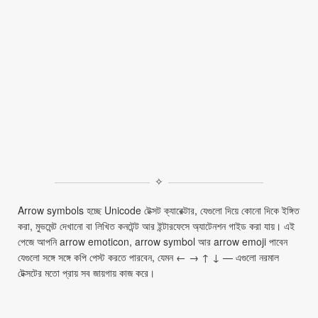
✧
Arrow symbols হচ্ছে Unicode টেক্সট ক্যারেক্টার, যেগুলো দিয়ে কোনো দিকে ইঙ্গিত
করা, মুভমেন্ট দেখানো বা লিখিত কনটেন্ট আর ইন্টারফেসে অ্যাটেনশন গাইড করা যায়। এই
পেজে আপনি arrow emoticon, arrow symbol আর arrow emoji পাবেন
যেগুলো সঙ্গে সঙ্গে কপি পেস্ট করতে পারবেন, যেমন ← → ↑ ↓ — এগুলো নরমাল
টেক্সটের মতো প্রায় সব জায়গায় কাজ করে।