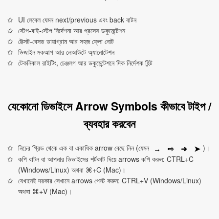
UI লেবেল যেমন next/previous এবং back বাটন
স্টেপ‑বাই‑স্টেপ নির্দেশনা আর প্রসেস ডকুমেন্টেশন
টেক্সট‑বেসড ডায়াগ্রাম আর সহজ ফ্লো নোট
ডিজাইন মকআপ আর লেআউটে অ্যানোটেশন
টেকনিকাল রাইটিং, চেঞ্জলগ আর ডকুমেন্টেশনে দিক নির্দেশক হিন্ট
যেকোনো ডিভাইসে Arrow Symbols কীভাবে টাইপ /
ব্যবহার করবেন
নিচের গ্রিড থেকে এক বা একাধিক arrow বেছে নিন (যেমন
)।
⇨
➜
➤
→
কপি বাটন বা আপনার ডিভাইসের শর্টকাট দিয়ে arrows কপি করুন: CTRL+C
(Windows/Linux) অথবা ⌘+C (Mac)।
যেখানেই দরকার সেখানে arrows পেস্ট করুন: CTRL+V (Windows/Linux)
অথবা ⌘+V (Mac)।