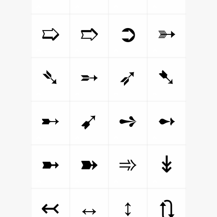
➯
➱
➲
➳
➴
➵
➶
➷
➸
➹
➺
➻
➼
➽
➾
↡
↔
↕
↢
🔃