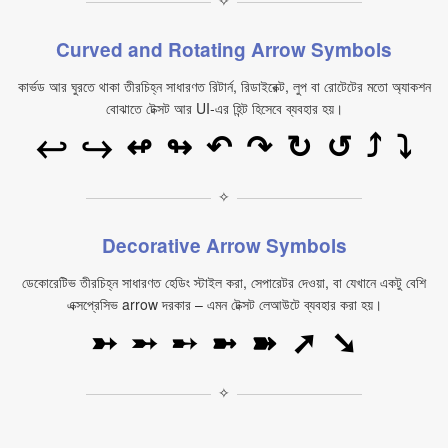
✧
Curved and Rotating Arrow Symbols
কার্ভড আর ঘুরতে থাকা তীরচিহ্ন সাধারণত রিটার্ন, রিডাইরেক্ট, লুপ বা রোটেটের মতো অ্যাকশন
বোঝাতে টেক্সট আর UI‑এর হিন্ট হিসেবে ব্যবহার হয়।
↩
↪
⤴
⤵
↫
↬
↶
↷
↻
↺
✧
Decorative Arrow Symbols
ডেকোরেটিভ তীরচিহ্ন সাধারণত হেডিং স্টাইল করা, সেপারেটর দেওয়া, বা যেখানে একটু বেশি
এক্সপ্রেসিভ arrow দরকার – এমন টেক্সট লেআউটে ব্যবহার করা হয়।
➳
➵
➸
➼
➽
➚
➘
✧