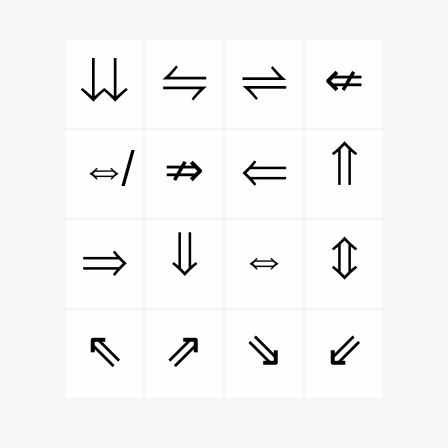
⇊
⇋
⇌
⇍
⇎
⇐
⇑
⇏
⇒
⇓
⇔
⇕
⇖
⇗
⇘
⇙