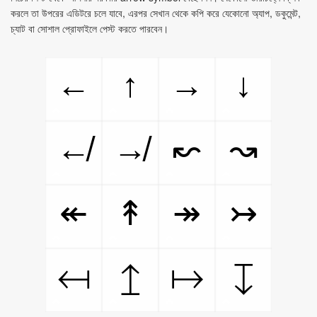
করলে তা উপরের এডিটরে চলে যাবে, এরপর সেখান থেকে কপি করে যেকোনো অ্যাপ, ডকুমেন্ট,
চ্যাট বা সোশাল প্রোফাইলে পেস্ট করতে পারবেন।
←
↑
→
↓
↚
↛
↜
↝
↞
↟
↠
↣
↤
↥
↦
↧