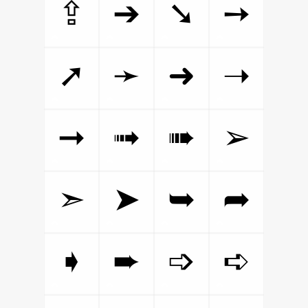
⇪
➔
➘
➙
➚
➛
➜
➝
➞
➟
➠
➢
➣
➤
➥
➦
➧
➨
➩
➪