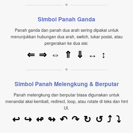
✧
Simbol Panah Ganda
Panah ganda dan panah dua arah sering dipakai untuk
menunjukkan hubungan dua arah, switch, tukar posisi, atau
pergerakan ke dua sisi.
⇔
↔
↕
⇐
⇒
⇑
⇓
✧
Simbol Panah Melengkung & Berputar
Panah melengkung dan berputar biasa digunakan untuk
menandai aksi kembali, redirect, loop, atau rotate di teks dan hint
UI.
⤴
⤵
↩
↪
↫
↬
↶
↷
↻
↺