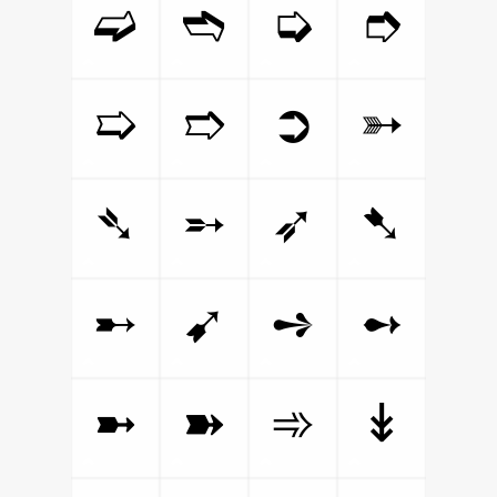
➫
➬
➭
➮
➯
➱
➲
➳
➴
➵
➶
➷
➸
➹
➺
➻
➼
➽
➾
↡