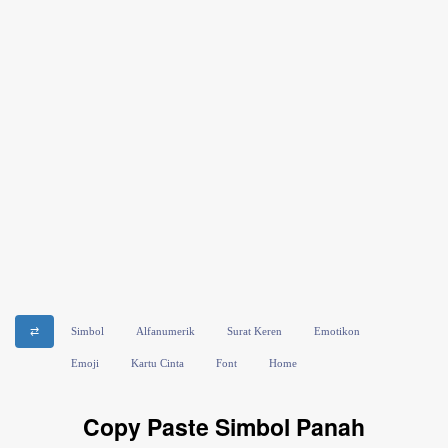
⇄
Simbol
Alfanumerik
Surat Keren
Emotikon
Emoji
Kartu Cinta
Font
Home
Copy Paste Simbol Panah