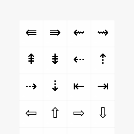
⇚
⇛
⇜
⇝
⇞
⇟
⇠
⇡
⇢
⇣
⇤
⇥
⇦
⇧
⇨
⇩