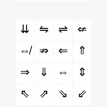
⇊
⇋
⇌
⇍
⇎
⇏
⇐
⇑
⇔
⇒
⇓
⇕
⇖
⇗
⇘
⇙