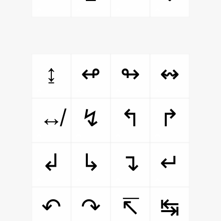
↨
↫
↬
↭
↮
↯
↰
↱
↲
↳
↴
↵
↶
↷
↸
↹