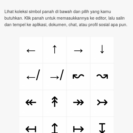
Lihat koleksi simbol panah di bawah dan pilih yang kamu
butuhkan. Klik panah untuk memasukkannya ke editor, lalu salin
dan tempel ke aplikasi, dokumen, chat, atau profil sosial apa pun.
←
↑
→
↓
↚
↛
↜
↝
↞
↟
↠
↣
↤
↥
↦
↧