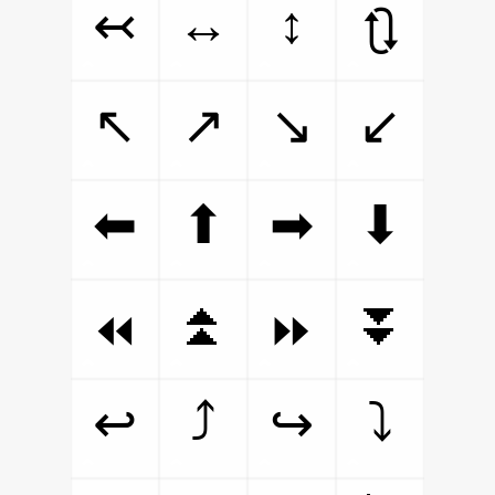
↔
↕
↢
🔃
↖
↗
↘
↙
⬅
⬆
➡
⬇
⏫
⏬
⏪
⏩
⤴
⤵
↩
↪