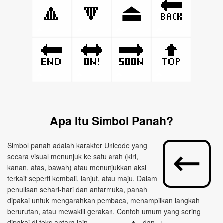
🔼
🔽
🔙
⏏
🔚
🔛
🔜
🔝
Apa Itu Simbol Panah?
Simbol panah adalah karakter Unicode yang
secara visual menunjuk ke satu arah (kiri,
kanan, atas, bawah) atau menunjukkan aksi
terkait seperti kembali, lanjut, atau maju. Dalam
penulisan sehari‑hari dan antarmuka, panah
dipakai untuk mengarahkan pembaca, menampilkan langkah
berurutan, atau mewakili gerakan. Contoh umum yang sering
dipakai di teks antara lain
,
,
, dan
.
←
→
↑
↓