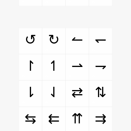
↺
↻
↼
↽
↾
↿
⇀
⇁
⇂
⇃
⇄
⇅
⇆
⇇
⇈
⇉