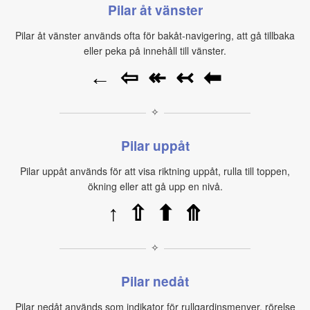
Pilar åt vänster
Pilar åt vänster används ofta för bakåt-navigering, att gå tillbaka
eller peka på innehåll till vänster.
←
⇦
↞
↢
⬅
✧
Pilar uppåt
Pilar uppåt används för att visa riktning uppåt, rulla till toppen,
ökning eller att gå upp en nivå.
↑
⇧
⬆
⤊
✧
Pilar nedåt
Pilar nedåt används som indikator för rullgardinsmenyer, rörelse