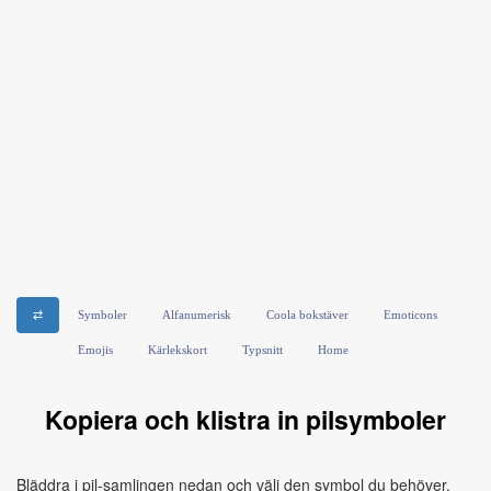
⇄
Symboler
Alfanumerisk
Coola bokstäver
Emoticons
Emojis
Kärlekskort
Typsnitt
Home
Kopiera och klistra in pilsymboler
Bläddra i pil-samlingen nedan och välj den symbol du behöver.