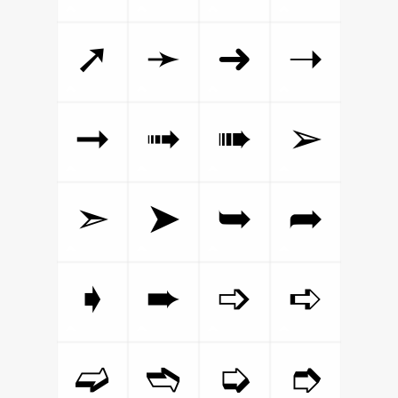
➚
➛
➜
➝
➞
➟
➠
➢
➣
➤
➥
➦
➧
➨
➩
➪
➫
➬
➭
➮