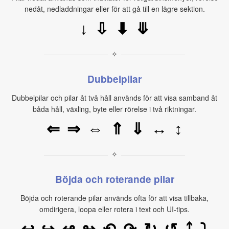
nedåt, nedladdningar eller för att gå till en lägre sektion.
↓
⇩
⬇
⤋
✧
Dubbelpilar
Dubbelpilar och pilar åt två håll används för att visa samband åt
båda håll, växling, byte eller rörelse i två riktningar.
⇔
↔
↕
⇐
⇒
⇑
⇓
✧
Böjda och roterande pilar
Böjda och roterande pilar används ofta för att visa tillbaka,
omdirigera, loopa eller rotera i text och UI-tips.