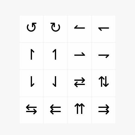
↺
↻
↼
↽
↾
↿
⇀
⇁
⇂
⇃
⇄
⇅
⇆
⇇
⇈
⇉