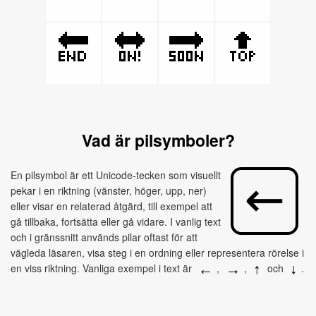
🔚
🔛
🔜
🔝
Vad är pilsymboler?
En pilsymbol är ett Unicode-tecken som visuellt
pekar i en riktning (vänster, höger, upp, ner)
eller visar en relaterad åtgärd, till exempel att
gå tillbaka, fortsätta eller gå vidare. I vanlig text
och i gränssnitt används pilar oftast för att
vägleda läsaren, visa steg i en ordning eller representera rörelse i
en viss riktning. Vanliga exempel i text är
,
,
och
.
←
→
↑
↓