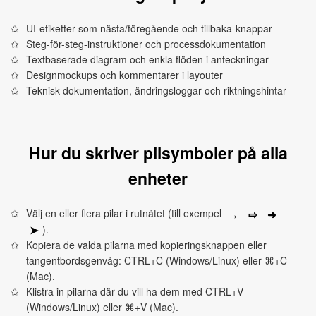
UI-etiketter som nästa/föregående och tillbaka-knappar
Steg-för-steg-instruktioner och processdokumentation
Textbaserade diagram och enkla flöden i anteckningar
Designmockups och kommentarer i layouter
Teknisk dokumentation, ändringsloggar och riktningshintar
Hur du skriver pilsymboler på alla
enheter
Välj en eller flera pilar i rutnätet (till exempel
⇨
➜
→
).
➤
Kopiera de valda pilarna med kopieringsknappen eller
tangentbordsgenväg: CTRL+C (Windows/Linux) eller ⌘+C
(Mac).
Klistra in pilarna där du vill ha dem med CTRL+V
(Windows/Linux) eller ⌘+V (Mac).