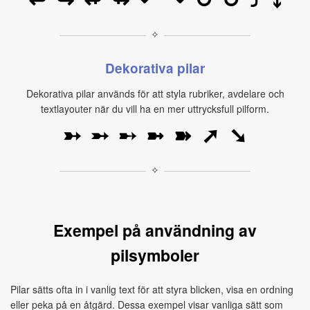
⤴
⤵
↩
↪
↫
↬
↶
↷
↻
↺
✧
Dekorativa pilar
Dekorativa pilar används för att styla rubriker, avdelare och
textlayouter när du vill ha en mer uttrycksfull pilform.
➳
➵
➸
➼
➽
➚
➘
✧
Exempel på användning av
pilsymboler
Pilar sätts ofta in i vanlig text för att styra blicken, visa en ordning
eller peka på en åtgärd. Dessa exempel visar vanliga sätt som