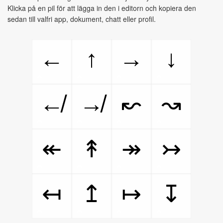
Klicka på en pil för att lägga in den i editorn och kopiera den
sedan till valfri app, dokument, chatt eller profil.
←
↑
→
↓
↚
↛
↜
↝
↞
↟
↠
↣
↤
↥
↦
↧