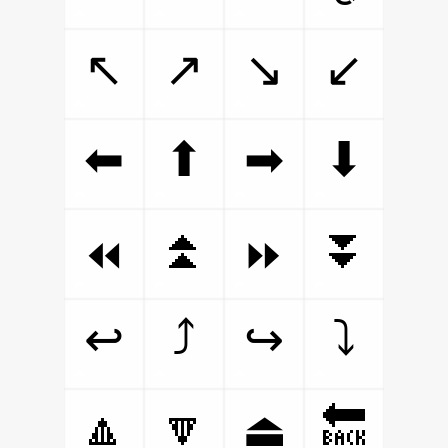
↖
↗
↘
↙
⬅
⬆
➡
⬇
⏫
⏬
⏪
⏩
⤴
⤵
↩
↪
🔼
🔽
🔙
⏏