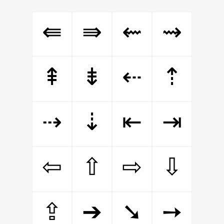
⇚
⇛
⇜
⇝
⇞
⇟
⇠
⇡
⇢
⇣
⇤
⇥
⇦
⇧
⇨
⇩
⇪
➔
➘
➙