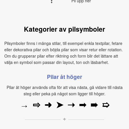
↕
Pil upp ner
Kategorier av pilsymboler
Pilsymboler finns i många stilar, till exempel enkla textpilar, fetare
eller dekorativa pilar och böjda pilar som visar retur eller rotation.
Om du grupperar pilar efter riktning och form blir det lättare att
välja en symbol som passar din layout, ton och läsbarhet.
Pilar åt höger
Pilar åt höger används ofta för att visa nästa, gå vidare till nästa
steg eller peka på något som ligger till höger.
→
⇨
➜
➤
➝
➟
➠
➯
✧