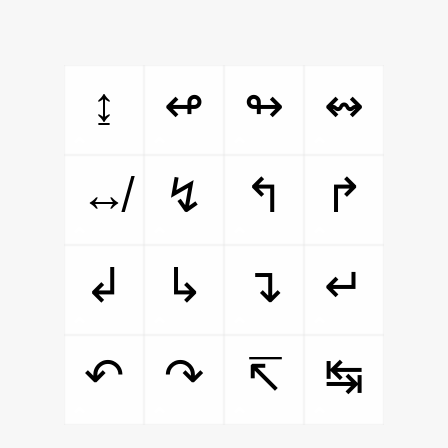
↨
↫
↬
↭
↮
↯
↰
↱
↲
↳
↴
↵
↶
↷
↸
↹