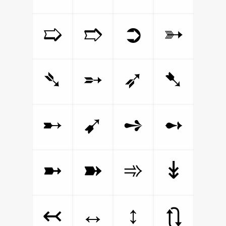
➯
➱
➲
➳
➴
➵
➶
➷
➸
➹
➺
➻
➼
➽
➾
↡
↔
↕
↢
🔃