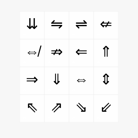
⇊
⇋
⇌
⇍
⇎
⇏
⇐
⇑
⇔
⇒
⇓
⇕
⇖
⇗
⇘
⇙