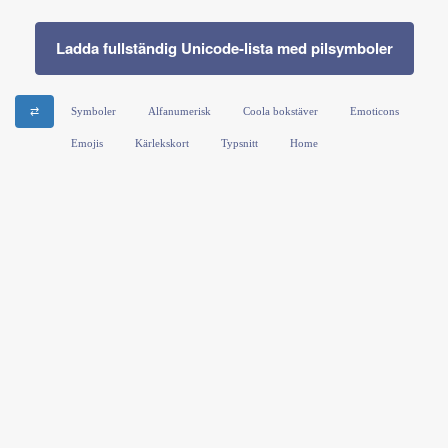
Ladda fullständig Unicode-lista med pilsymboler
⇄
Symboler
Alfanumerisk
Coola bokstäver
Emoticons
Emojis
Kärlekskort
Typsnitt
Home