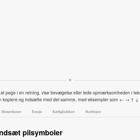
✧
 at pege i en retning, vise bevægelse eller lede opmærksomheden i teks
an kopiere og indsætte med det samme, med eksempler som ← → ↑ ↓ i no
Humørikoner
Emojis
Kærlighedskort
Skrifttyper
indsæt pilsymboler