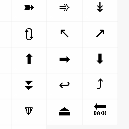
➽
➾
↡
↖
↗
🔃
⬆
➡
⬇
⏬
⤴
↩

🔽
🔙
⏏