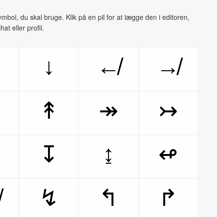
ol, du skal bruge. Klik på en pil for at lægge den i editoren,
t eller profil.
→
↓
↚
↛
↟
↠
↣
↨
↧
↫
↮
↯
↰
↱