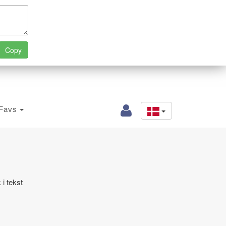
Favs
 i tekst